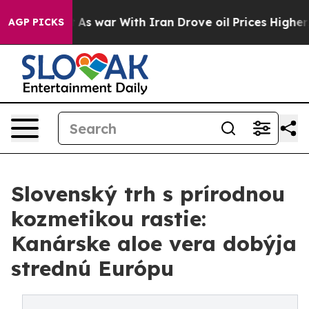
n’t
As war With Iran Drove oil Prices Higher, Trump G
AGP PICKS
Slovenský trh s prírodnou
kozmetikou rastie:
Kanárske aloe vera dobýja
strednú Európu