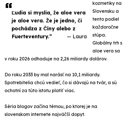
kozmetiky na
Slovensku a
Ľudia si myslia, že aloe vera
tento podiel
je aloe vera. Že je jedno, či
každoročne
pochádza z Číny alebo z
stúpa.
Fuerteventury.”
— Laura
Globálny trh s
aloe vera sa
v roku 2026 odhaduje na 2,26 miliardy dolárov.
Do roku 2033 by mal narásť na 10,1 miliardy.
Spotrebitelia chcú vedieť, čo si dávajú na tvár, a sú
ochotní za túto istotu platiť viac.
Séria blogov začína témou, po ktorej je na
slovenskom internete najväčší dopyt.