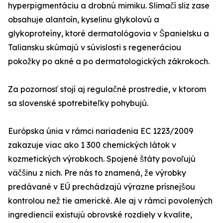
hyperpigmentáciu a drobnú mimiku. Slimačí sliz zase
obsahuje alantoín, kyselinu glykolovú a
glykoproteíny, ktoré dermatológovia v Španielsku a
Taliansku skúmajú v súvislosti s regeneráciou
pokožky po akné a po dermatologických zákrokoch.
Za pozornosť stojí aj regulačné prostredie, v ktorom
sa slovenské spotrebiteľky pohybujú.
Európska únia v rámci nariadenia EC 1223/2009
zakazuje viac ako 1 300 chemických látok v
kozmetických výrobkoch. Spojené štáty povoľujú
väčšinu z nich. Pre nás to znamená, že výrobky
predávané v EÚ prechádzajú výrazne prísnejšou
kontrolou než tie americké. Ale aj v rámci povolených
ingrediencií existujú obrovské rozdiely v kvalite,