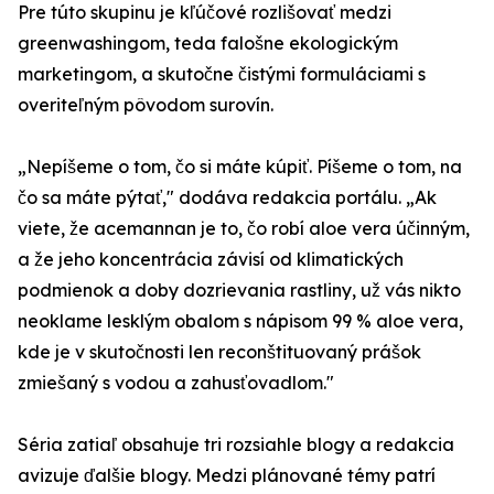
Pre túto skupinu je kľúčové rozlišovať medzi
greenwashingom, teda falošne ekologickým
marketingom, a skutočne čistými formuláciami s
overiteľným pôvodom surovín.
„Nepíšeme o tom, čo si máte kúpiť. Píšeme o tom, na
čo sa máte pýtať," dodáva redakcia portálu. „Ak
viete, že acemannan je to, čo robí aloe vera účinným,
a že jeho koncentrácia závisí od klimatických
podmienok a doby dozrievania rastliny, už vás nikto
neoklame lesklým obalom s nápisom 99 % aloe vera,
kde je v skutočnosti len reconštituovaný prášok
zmiešaný s vodou a zahusťovadlom."
Séria zatiaľ obsahuje tri rozsiahle blogy a redakcia
avizuje ďalšie blogy. Medzi plánované témy patrí