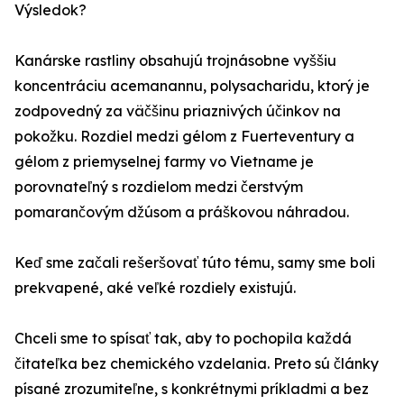
Výsledok?
Kanárske rastliny obsahujú trojnásobne vyššiu
koncentráciu acemanannu, polysacharidu, ktorý je
zodpovedný za väčšinu priaznivých účinkov na
pokožku. Rozdiel medzi gélom z Fuerteventury a
gélom z priemyselnej farmy vo Vietname je
porovnateľný s rozdielom medzi čerstvým
pomarančovým džúsom a práškovou náhradou.
Keď sme začali rešeršovať túto tému, samy sme boli
prekvapené, aké veľké rozdiely existujú.
Chceli sme to spísať tak, aby to pochopila každá
čitateľka bez chemického vzdelania. Preto sú články
písané zrozumiteľne, s konkrétnymi príkladmi a bez